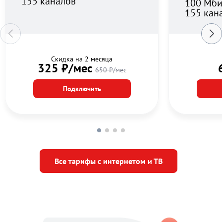
155 каналов
100 Мби
155 кан
Скидка на 2 месяца
325 ₽/мес
650 ₽/мес
Подключить
Все тарифы с интернетом и ТВ