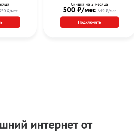
есяца
Скидка на 2 месяца
500 ₽/мес
550 ₽/мес
649 ₽/мес
ь
Подключить
шний интернет от