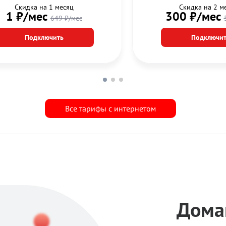
Шахтинском
Скидка на 1 месяц
Скидка на 2 м
1 ₽/мес
300 ₽/мес
649 ₽/мес
Подключить
Подключит
Все тарифы с интернетом
Дома