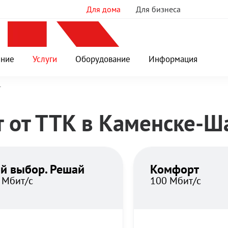
Для дома
Для бизнеса
ение
Услуги
Оборудование
Информация
т
Выберите
 от ТТК в Каменске-Ш
свой
тариф
ой выбор. Решай
Комфорт
 Мбит/с
100 Мбит/с
в
Каменске-