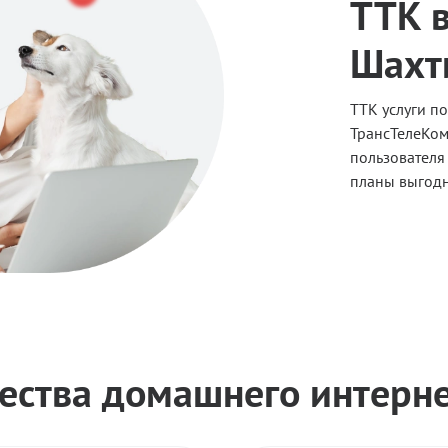
ТТК в
Шахт
ТТК услуги п
ТрансТелеКом
пользователя
планы выгодн
ства домашнего интерне